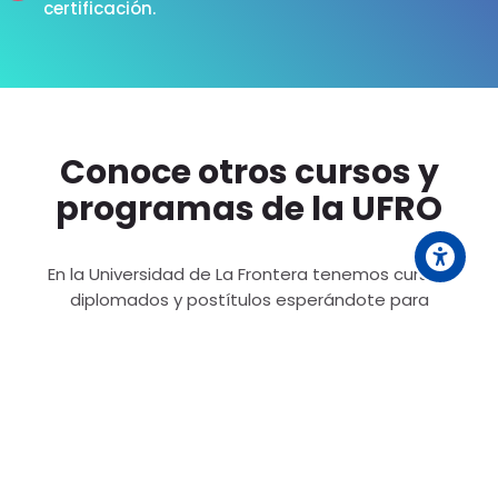
certificación.
Conoce otros cursos y
programas de la UFRO
En la Universidad de La Frontera tenemos cursos,
diplomados y postítulos esperándote para
especializarte en los temas que más te interesen.
Scroll to top