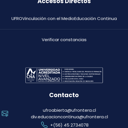
Accesos Directos
UFRO
Vinculación con el Medio
Educación Continua
Verificar constancias
Contacto
ufroabierta@ufrontera.cl
div.educacioncontinua@ufrontera.cl
+(56) 45 2734078