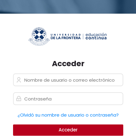
Skip to navigation
Skip to login form
Saltar al contenido principal
Skip to accessibility options
Skip to footer
Skip accessibility options
Acceder
Nombre de usuario o correo electrónico
Saltar a creación de una nue
Contraseña
¿Olvidó su nombre de usuario o contraseña?
Acceder